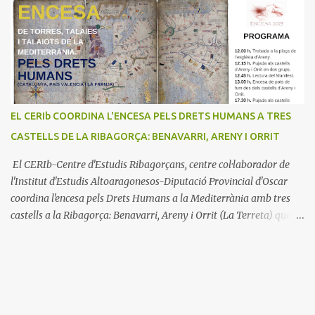
EL CERIb COORDINA L'ENCESA PELS DRETS HUMANS A TRES
CASTELLS DE LA RIBAGORÇA: BENAVARRI, ARENY I ORRIT
El CERIb-Centre d'Estudis Ribagorçans, centre col·laborador de
l'Institut d'Estudis Altoaragonesos-Diputació Provincial d'Oscar
coordina l'encesa pels Drets Humans a la Mediterrània amb tres
castells a la Ribagorça: Benavarri, Areny i Orrit (La Terreta) que
promou el Consell Insular de Mallorca i l'Institut Ramon
Muntaner. L'Encesa d'aquest any compta amb l'organització dels
dues associacions locals: Associació Cultural d'Areny i Associació
Cultural de la Terreta i tres ajuntaments: Areny, Benavarri i
Tremp L'acció del proper dissabte començarà a Benavarri a Areny