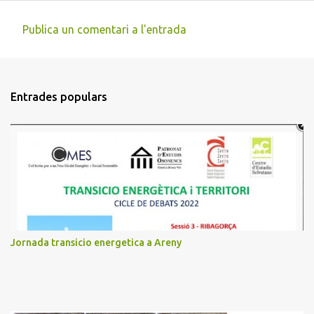
Publica un comentari a l'entrada
C
o
m
Entrades populars
e
n
t
a
r
i
s
Jornada transicio energetica a Areny