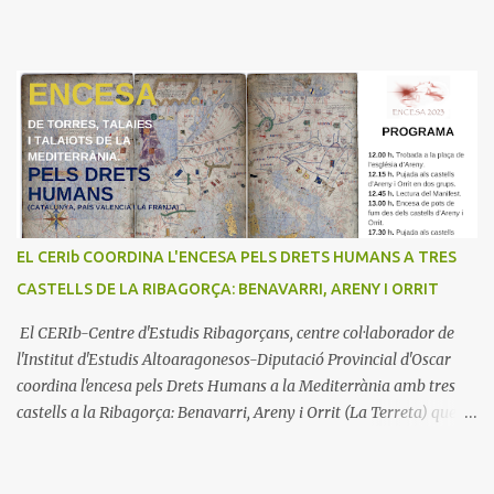
EL CERIb COORDINA L'ENCESA PELS DRETS HUMANS A TRES
CASTELLS DE LA RIBAGORÇA: BENAVARRI, ARENY I ORRIT
El CERIb-Centre d'Estudis Ribagorçans, centre col·laborador de
l'Institut d'Estudis Altoaragonesos-Diputació Provincial d'Oscar
coordina l'encesa pels Drets Humans a la Mediterrània amb tres
castells a la Ribagorça: Benavarri, Areny i Orrit (La Terreta) que
promou el Consell Insular de Mallorca i l'Institut Ramon
Muntaner. L'Encesa d'aquest any compta amb l'organització dels
dues associacions locals: Associació Cultural d'Areny i Associació