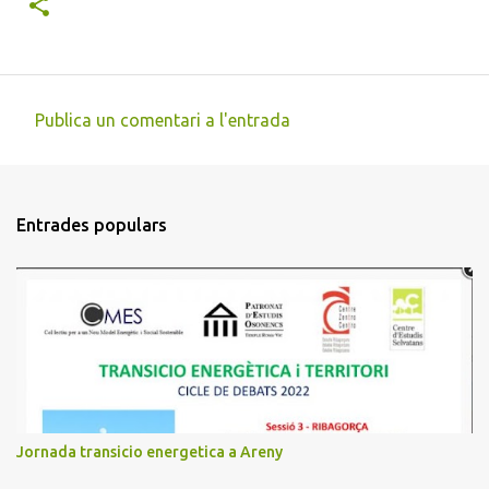
Publica un comentari a l'entrada
C
o
m
Entrades populars
e
n
t
a
r
i
s
Jornada transicio energetica a Areny