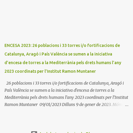
Cultural de la Terreta i tres ajuntaments: Areny, Benavarri i
Tremp L'acció del proper dissabte començarà a Benavarri a Areny
a les 12 i l'encesa de les tres torres: Benavarri, Areny i Orrit serà cap
a les 13 hores. Per tarde, Benavarri acollirà un concert del Grup
PerCorda a les 17:30 i els actes d'Areny i Orrit començaràn a les
18:00
ENCESA 2023: 26 poblacions i 33 torres i/o fortificacions de
Catalunya, Aragó i País València se sumen a la iniciativa
d’encesa de torres a la Mediterrània pels drets humans l’any
2023 coordinats per l’Institut Ramon Muntaner
26 poblacions i 33 torres i/o fortificacions de Catalunya, Aragó i
País València se sumen a la iniciativa d’encesa de torres a la
Mediterrània pels drets humans l’any 2023 coordinats per l’Institut
Ramon Muntaner 09/01/2023 Dilluns 9 de gener de 2023. Móra la
Nova. L'Institut Ramon Muntaner (IRMU) en cooperació amb
diverses entitats i corporacions municipals i amb el suport del Fons
Català de Cooperació, el Consell Comarcal del Maresme, la