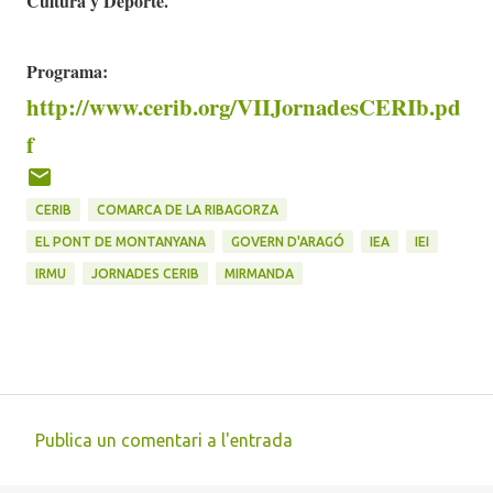
Cultura y Deporte.
Programa:
http://www.cerib.org/VIIJornadesCERIb.pd
f
CERIB
COMARCA DE LA RIBAGORZA
EL PONT DE MONTANYANA
GOVERN D'ARAGÓ
IEA
IEI
IRMU
JORNADES CERIB
MIRMANDA
Publica un comentari a l'entrada
C