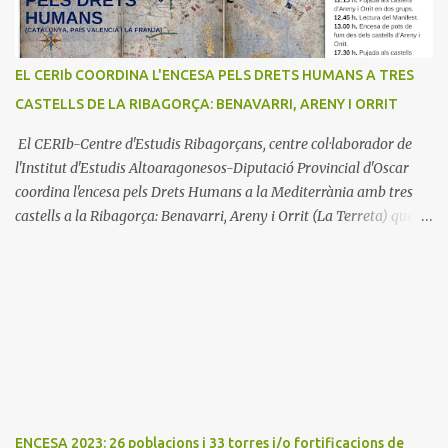
EL CERIb COORDINA L'ENCESA PELS DRETS HUMANS A TRES
CASTELLS DE LA RIBAGORÇA: BENAVARRI, ARENY I ORRIT
El CERIb-Centre d'Estudis Ribagorçans, centre col·laborador de
l'Institut d'Estudis Altoaragonesos-Diputació Provincial d'Oscar
coordina l'encesa pels Drets Humans a la Mediterrània amb tres
castells a la Ribagorça: Benavarri, Areny i Orrit (La Terreta) que
promou el Consell Insular de Mallorca i l'Institut Ramon
Muntaner. L'Encesa d'aquest any compta amb l'organització dels
dues associacions locals: Associació Cultural d'Areny i Associació
Cultural de la Terreta i tres ajuntaments: Areny, Benavarri i
Tremp L'acció del proper dissabte començarà a Benavarri a Areny
a les 12 i l'encesa de les tres torres: Benavarri, Areny i Orrit serà cap
a les 13 hores. Per tarde, Benavarri acollirà un concert del Grup
PerCorda a les 17:30 i els actes d'Areny i Orrit començaràn a les
18:00
ENCESA 2023: 26 poblacions i 33 torres i/o fortificacions de