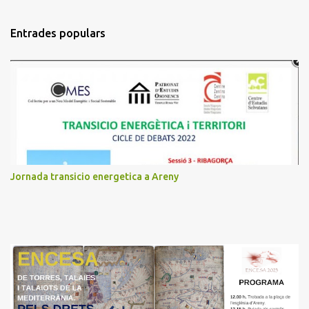
o
m
Entrades populars
e
n
t
a
r
i
s
Jornada transicio energetica a Areny