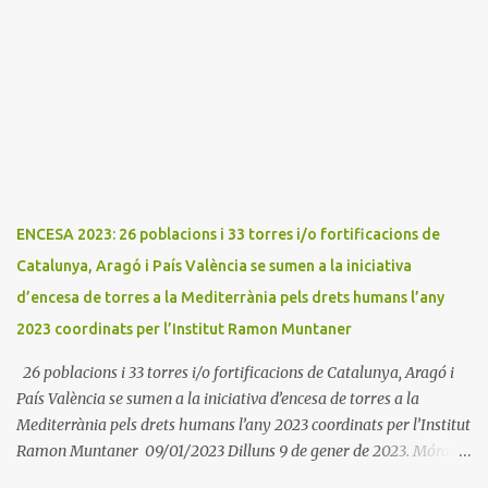
promou el Consell Insular de Mallorca i l'Institut Ramon
Muntaner. L'Encesa d'aquest any compta amb l'organització dels
dues associacions locals: Associació Cultural d'Areny i Associació
Cultural de la Terreta i tres ajuntaments: Areny, Benavarri i
Tremp L'acció del proper dissabte començarà a Benavarri a Areny
a les 12 i l'encesa de les tres torres: Benavarri, Areny i Orrit serà cap
a les 13 hores. Per tarde, Benavarri acollirà un concert del Grup
PerCorda a les 17:30 i els actes d'Areny i Orrit començaràn a les
18:00
ENCESA 2023: 26 poblacions i 33 torres i/o fortificacions de
Catalunya, Aragó i País València se sumen a la iniciativa
d’encesa de torres a la Mediterrània pels drets humans l’any
2023 coordinats per l’Institut Ramon Muntaner
26 poblacions i 33 torres i/o fortificacions de Catalunya, Aragó i
País València se sumen a la iniciativa d’encesa de torres a la
Mediterrània pels drets humans l’any 2023 coordinats per l’Institut
Ramon Muntaner 09/01/2023 Dilluns 9 de gener de 2023. Móra la
Nova. L'Institut Ramon Muntaner (IRMU) en cooperació amb