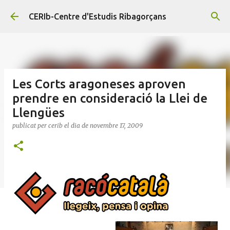
Salta al contingut principal
CERIb-Centre d'Estudis Ribagorçans
Les Corts aragoneses aproven
prendre en consideració la Llei de
Llengües
publicat per
cerib
el dia
de novembre 17, 2009