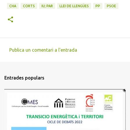
CHA
CORTS
IU; PAR
LLEI DE LLENGÜES
PP
PSOE
Publica un comentari a l'entrada
C
o
m
Entrades populars
e
n
t
a
r
i
s