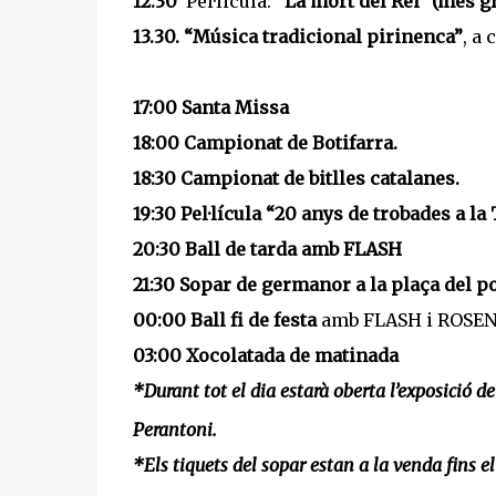
12.30
Pel·licula:
"La mort del Rei" (més g
13.30.
“
Música tradicional pirinenca”
, a
17:00
Santa Missa
18:00
Campionat de Botifarra.
18:30
Campionat de bitlles catalanes.
19:30
Pel·lícula “20 anys de trobades a la 
20:30
Ball de tarda amb FLASH
21:30
Sopar de germanor a la plaça del po
00:00
Ball fi de festa
amb FLASH i ROSEN
03:00
Xocolatada de matinada
*D
urant tot el dia estarà oberta l’e
xposició de
Perantoni.
*Els tiquets del sopar estan a la venda fins e