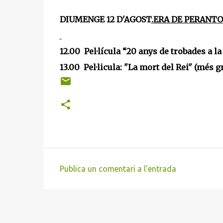
DIUMENGE 12 D'AGOST
.
ERA DE PERANTO
12.00
Pel·lícula “20 anys de trobades a la
13.00
Pel·licula:
"La mort del Rei" (més g
Publica un comentari a l'entrada
C
o
m
e