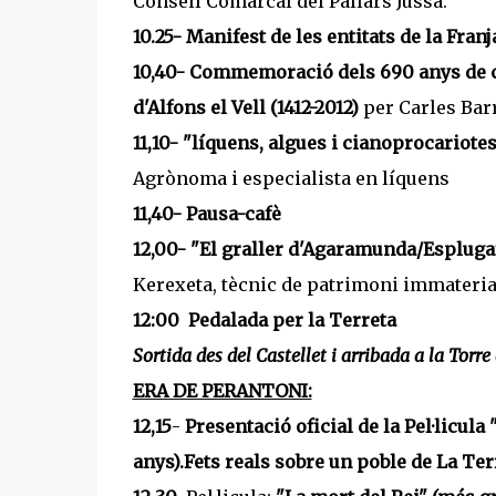
Consell Comarcal del Pallars Jussà.
10.25- Manifest de les entitats de la Franj
10,40- Commemoració dels 690 anys de cr
d'Alfons el Vell (1412-2012)
per Carles Barr
11,10- "líquens, algues i cianoprocariote
Agrònoma i especialista en líquens
11,40- Pausa-cafè
12,00- "El graller d'Agaramunda/Esplugaf
Kerexeta, tècnic de patrimoni immaterial
12:00
Pedalada per la Terreta
Sortida des del Castellet i arribada a la Torr
ERA DE PERANTONI:
12,15
-
Presentació oficial de la Pel·licula
anys)
.Fets reals sobre un poble de La Ter