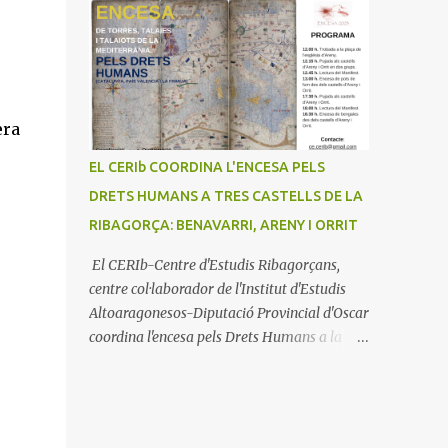
era
EL CERIb COORDINA L'ENCESA PELS
DRETS HUMANS A TRES CASTELLS DE LA
RIBAGORÇA: BENAVARRI, ARENY I ORRIT
El CERIb-Centre d'Estudis Ribagorçans,
centre col·laborador de l'Institut d'Estudis
Altoaragonesos-Diputació Provincial d'Oscar
coordina l'encesa pels Drets Humans a la
Mediterrània amb tres castells a la
Ribagorça: Benavarri, Areny i Orrit (La
Terreta) que promou el Consell Insular de
Mallorca i l'Institut Ramon Muntaner.