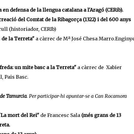
a en defensa de la llengua catalana a l'Aragó (CERib).
eació del Comtat de la Ribagorça (1322) i del 600 anys
ull (historiador, CERIb)
s de la Terreta"
a càrrec de Mª José Chesa Marro.Enginy
reda: un mite basc a la Terreta"
a càrrec de Xabier
, Pais Basc.
e de Tamurcia
. Per participar-hi apuntar-se a Can Rocamora
 "La mort del Rei"
de Francesc Sala
(més grans de 13
reta.