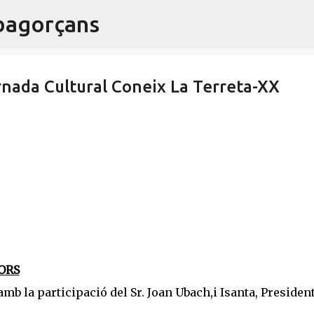
ibagorçans
Salta al contingut principal
nada Cultural Coneix La Terreta-XX
ORS
mb la participació del Sr. Joan Ubach,i Isanta, President