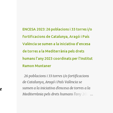
L'Encesa d'aquest any compta amb
l'organització dels dues associacions locals:
Associació Cultural d'Areny i Associació
Cultural de la Terreta i tres ajuntaments:
Areny, Benavarri i Tremp L'acció del proper
ENCESA 2023: 26 poblacions i 33 torres i/o
dissabte començarà a Benavarri a Areny a
fortificacions de Catalunya, Aragó i País
les 12 i l'encesa de les tres torres: Benavarri,
València se sumen a la iniciativa d’encesa
Areny i Orrit serà cap a les 13 hores. Per
tarde, Benavarri acollirà un concert del Grup
de torres a la Mediterrània pels drets
PerCorda a les 17:30 i els actes d'Areny i Orrit
humans l’any 2023 coordinats per l’Institut
començaràn a les 18:00
Ramon Muntaner
26 poblacions i 33 torres i/o fortificacions
de Catalunya, Aragó i País València se
sumen a la iniciativa d’encesa de torres a la
e
Mediterrània pels drets humans l’any 2023
coordinats per l’Institut Ramon Muntaner
09/01/2023 Dilluns 9 de gener de 2023. Móra
la Nova. L'Institut Ramon Muntaner (IRMU)