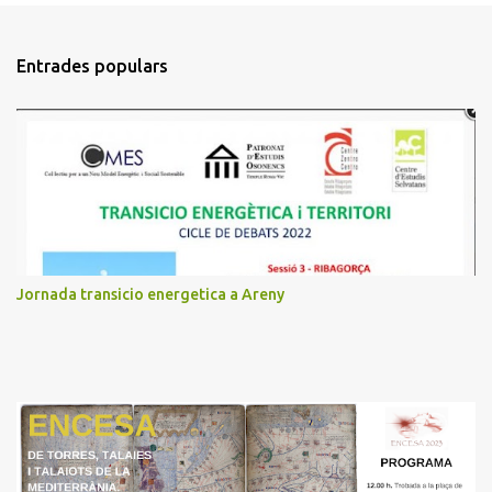
o
m
Entrades populars
e
n
t
a
r
i
s
Jornada transicio energetica a Areny