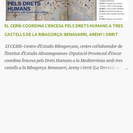
EL CERIb COORDINA L'ENCESA PELS DRETS HUMANS A TRES
CASTELLS DE LA RIBAGORÇA: BENAVARRI, ARENY I ORRIT
El CERIb-Centre d'Estudis Ribagorçans, centre col·laborador de
l'Institut d'Estudis Altoaragonesos-Diputació Provincial d'Oscar
coordina l'encesa pels Drets Humans a la Mediterrània amb tres
castells a la Ribagorça: Benavarri, Areny i Orrit (La Terreta) que
promou el Consell Insular de Mallorca i l'Institut Ramon
Muntaner. L'Encesa d'aquest any compta amb l'organització dels
dues associacions locals: Associació Cultural d'Areny i Associació
Cultural de la Terreta i tres ajuntaments: Areny, Benavarri i
Tremp L'acció del proper dissabte començarà a Benavarri a Areny
a les 12 i l'encesa de les tres torres: Benavarri, Areny i Orrit serà cap
a les 13 hores. Per tarde, Benavarri acollirà un concert del Grup
PerCorda a les 17:30 i els actes d'Areny i Orrit començaràn a les
18:00