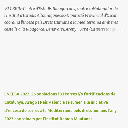
El CERIb-Centre d'Estudis Ribagorçans, centre col·laborador de
l'Institut d'Estudis Altoaragonesos-Diputació Provincial d'Oscar
coordina l'encesa pels Drets Humans a la Mediterrània amb tres
castells a la Ribagorça: Benavarri, Areny i Orrit (La Terreta) que
promou el Consell Insular de Mallorca i l'Institut Ramon
Muntaner. L'Encesa d'aquest any compta amb l'organització dels
dues associacions locals: Associació Cultural d'Areny i Associació
Cultural de la Terreta i tres ajuntaments: Areny, Benavarri i
Tremp L'acció del proper dissabte començarà a Benavarri a Areny
a les 12 i l'encesa de les tres torres: Benavarri, Areny i Orrit serà cap
a les 13 hores. Per tarde, Benavarri acollirà un concert del Grup
PerCorda a les 17:30 i els actes d'Areny i Orrit començaràn a les
18:00
ENCESA 2023: 26 poblacions i 33 torres i/o fortificacions de
Catalunya, Aragó i País València se sumen a la iniciativa
d’encesa de torres a la Mediterrània pels drets humans l’any
2023 coordinats per l’Institut Ramon Muntaner