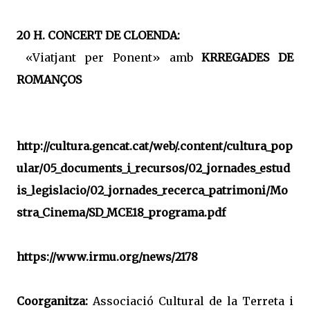
20 H. CONCERT DE CLOENDA:
«Viatjant per Ponent» amb
KRREGADES DE
ROMANÇOS
http://cultura.gencat.cat/web/.content/cultura_pop
ular/05_documents_i_recursos/02_jornades_estud
is_legislacio/02_jornades_recerca_patrimoni/Mo
stra_Cinema/SD_MCE18_programa.pdf
https://www.irmu.org/news/2178
Coorganitza:
Associació Cultural de la Terreta i