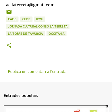
ac.laterreta@gmail.com
CAOC
CERIB
IRMU
JORNADA CULTURAL CONEIX LA TERRETA
LA TORRE DE TAMÚRCIA
OCCITÀNIA
Publica un comentari a l'entrada
C
o
m
Entrades populars
e
n