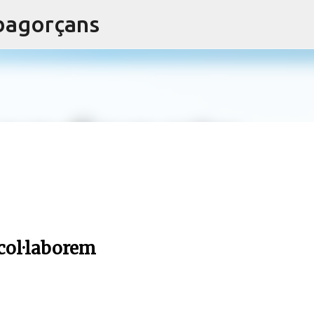
ibagorçans
Salta al contingut principal
 col·laborem