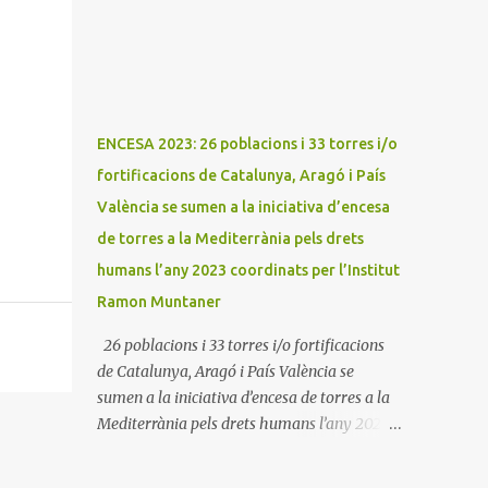
Mallorca i l'Institut Ramon Muntaner.
L'Encesa d'aquest any compta amb
l'organització dels dues associacions locals:
Associació Cultural d'Areny i Associació
Cultural de la Terreta i tres ajuntaments:
Areny, Benavarri i Tremp L'acció del proper
ENCESA 2023: 26 poblacions i 33 torres i/o
dissabte començarà a Benavarri a Areny a
fortificacions de Catalunya, Aragó i País
les 12 i l'encesa de les tres torres: Benavarri,
València se sumen a la iniciativa d’encesa
Areny i Orrit serà cap a les 13 hores. Per
tarde, Benavarri acollirà un concert del Grup
de torres a la Mediterrània pels drets
PerCorda a les 17:30 i els actes d'Areny i Orrit
humans l’any 2023 coordinats per l’Institut
començaràn a les 18:00
Ramon Muntaner
26 poblacions i 33 torres i/o fortificacions
de Catalunya, Aragó i País València se
sumen a la iniciativa d’encesa de torres a la
Mediterrània pels drets humans l’any 2023
coordinats per l’Institut Ramon Muntaner
09/01/2023 Dilluns 9 de gener de 2023. Móra