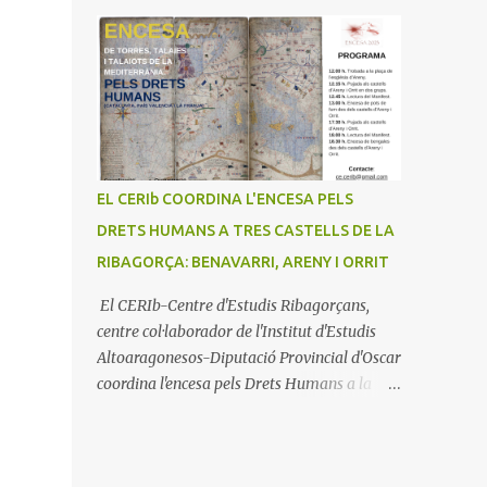
EL CERIb COORDINA L'ENCESA PELS
DRETS HUMANS A TRES CASTELLS DE LA
RIBAGORÇA: BENAVARRI, ARENY I ORRIT
El CERIb-Centre d'Estudis Ribagorçans,
centre col·laborador de l'Institut d'Estudis
Altoaragonesos-Diputació Provincial d'Oscar
coordina l'encesa pels Drets Humans a la
Mediterrània amb tres castells a la
Ribagorça: Benavarri, Areny i Orrit (La
Terreta) que promou el Consell Insular de