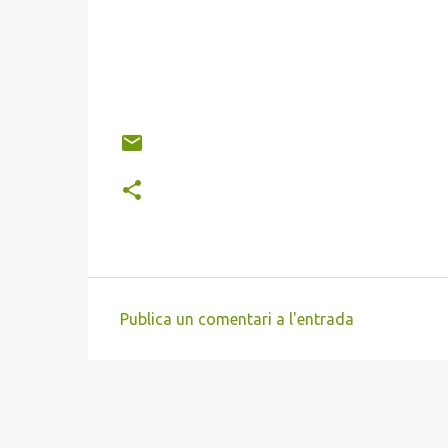
Publica un comentari a l'entrada
C
o
m
e