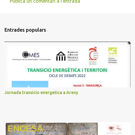
Publica un comentari a l'entrada
n
t
a
Entrades populars
r
i
s
Jornada transicio energetica a Areny