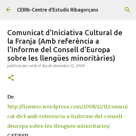
Salta al contingut principal
CERIb-Centre d'Estudis Ribagorçans
Comunicat d’Iniciativa Cultural de
la Franja (Amb referència a
l’Informe del Consell d’Europa
sobre les llengües minoritàries)
publicat per
cerib
el dia
de desembre 12, 2008
De:
http://finestro.wordpress.com/2008/12/11/comuni
cat-dicf-amb-referencia-a-linforme-del-consell-
deuropa-sobre-les-llengues-minoritaries/
CAT/ESP: