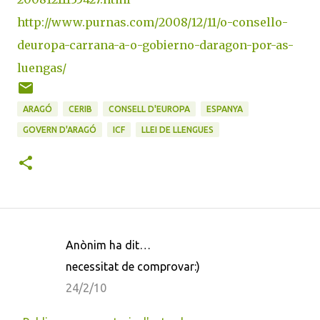
http://www.purnas.com/2008/12/11/o-consello-
deuropa-carrana-a-o-gobierno-daragon-por-as-
luengas/
ARAGÓ
CERIB
CONSELL D'EUROPA
ESPANYA
GOVERN D'ARAGÓ
ICF
LLEI DE LLENGUES
Anònim ha dit…
C
necessitat de comprovar:)
o
24/2/10
m
e