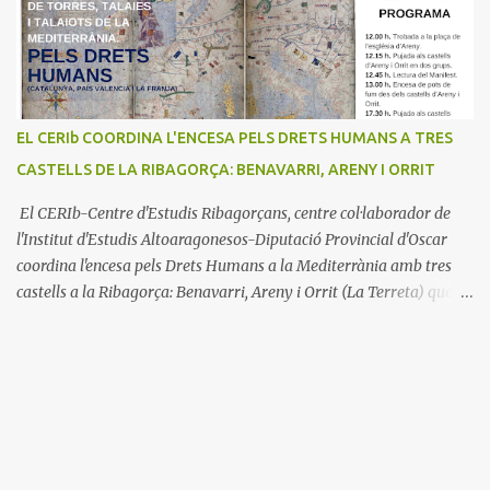
EL CERIb COORDINA L'ENCESA PELS DRETS HUMANS A TRES
CASTELLS DE LA RIBAGORÇA: BENAVARRI, ARENY I ORRIT
El CERIb-Centre d'Estudis Ribagorçans, centre col·laborador de
l'Institut d'Estudis Altoaragonesos-Diputació Provincial d'Oscar
coordina l'encesa pels Drets Humans a la Mediterrània amb tres
castells a la Ribagorça: Benavarri, Areny i Orrit (La Terreta) que
promou el Consell Insular de Mallorca i l'Institut Ramon
Muntaner. L'Encesa d'aquest any compta amb l'organització dels
dues associacions locals: Associació Cultural d'Areny i Associació
Cultural de la Terreta i tres ajuntaments: Areny, Benavarri i
Tremp L'acció del proper dissabte començarà a Benavarri a Areny
a les 12 i l'encesa de les tres torres: Benavarri, Areny i Orrit serà cap
a les 13 hores. Per tarde, Benavarri acollirà un concert del Grup