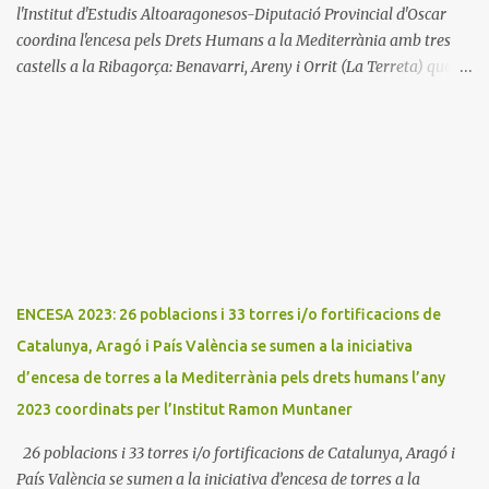
l'Institut d'Estudis Altoaragonesos-Diputació Provincial d'Oscar
coordina l'encesa pels Drets Humans a la Mediterrània amb tres
castells a la Ribagorça: Benavarri, Areny i Orrit (La Terreta) que
promou el Consell Insular de Mallorca i l'Institut Ramon
Muntaner. L'Encesa d'aquest any compta amb l'organització dels
dues associacions locals: Associació Cultural d'Areny i Associació
Cultural de la Terreta i tres ajuntaments: Areny, Benavarri i
Tremp L'acció del proper dissabte començarà a Benavarri a Areny
a les 12 i l'encesa de les tres torres: Benavarri, Areny i Orrit serà cap
a les 13 hores. Per tarde, Benavarri acollirà un concert del Grup
PerCorda a les 17:30 i els actes d'Areny i Orrit començaràn a les
18:00
ENCESA 2023: 26 poblacions i 33 torres i/o fortificacions de
Catalunya, Aragó i País València se sumen a la iniciativa
d’encesa de torres a la Mediterrània pels drets humans l’any
2023 coordinats per l’Institut Ramon Muntaner
26 poblacions i 33 torres i/o fortificacions de Catalunya, Aragó i
País València se sumen a la iniciativa d’encesa de torres a la