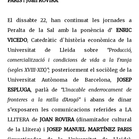
PARIS
i
Joan ROVIRA
.
El dissabte 22, han continuat les jornades a
Peralta de la Sal amb la ponència d’
ENRIC
VICEDO
, Catedràtic d`història econòmica de la
Universitat de Lleida sobre
“Producció,
comercialització i condicions de vida a la Franja
(segles XVIII-XIX)”;
posteriorment el sociòleg de la
Universitat Autònoma de Barcelona,
JOSEP
ESPLUGA
, parlà de
“L’inacable enderrocament de
fronteres a la ratlla d’Aragó”
i abans de dinar
s’exposaren les comunicacions referides a LA
LLITERA de
JOAN ROVIRA
(dinamitador cultural
de la Llitera) i
JOSEP MANUEL MARTÍNEZ PARIS