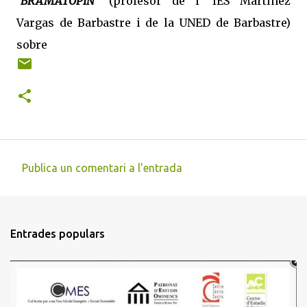
“BRAMATOPIN”
(profesor de l' IES Martínez
Vargas de Barbastre i de la UNED de Barbastre)
sobre
Publica un comentari a l'entrada
C
o
m
Entrades populars
e
n
t
a