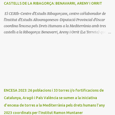
CASTELLS DE LA RIBAGORÇA: BENAVARRI, ARENY I ORRIT
El CERIb-Centre d'Estudis Ribagorçans, centre col·laborador de
l'Institut d'Estudis Altoaragonesos-Diputació Provincial d'Oscar
coordina l'encesa pels Drets Humans a la Mediterrània amb tres
castells a la Ribagorça: Benavarri, Areny i Orrit (La Terreta) que
promou el Consell Insular de Mallorca i l'Institut Ramon
Muntaner. L'Encesa d'aquest any compta amb l'organització dels
dues associacions locals: Associació Cultural d'Areny i Associació
Cultural de la Terreta i tres ajuntaments: Areny, Benavarri i
Tremp L'acció del proper dissabte començarà a Benavarri a Areny
a les 12 i l'encesa de les tres torres: Benavarri, Areny i Orrit serà cap
a les 13 hores. Per tarde, Benavarri acollirà un concert del Grup
PerCorda a les 17:30 i els actes d'Areny i Orrit començaràn a les
18:00
ENCESA 2023: 26 poblacions i 33 torres i/o fortificacions de
Catalunya, Aragó i País València se sumen a la iniciativa
d’encesa de torres a la Mediterrània pels drets humans l’any
2023 coordinats per l’Institut Ramon Muntaner