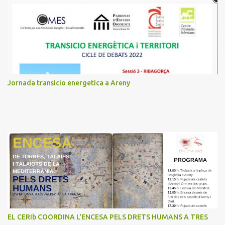
t
a
r
i
s
Jornada transicio energetica a Areny
EL CERIb COORDINA L'ENCESA PELS DRETS HUMANS A TRES