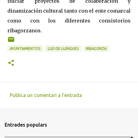
iniciar proyectos de colaboración y
dinamización cultural tanto con el ente comarcal
como con los diferentes consistorios
ribagorzanos.
AYUNTAMIENTOS
LLEI DE LLENGUES
RIBAGORZA
Publica un comentari a l'entrada
C
o
m
Entrades populars
e
n