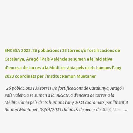
dues associacions locals: Associació Cultural d'Areny i Associació
Cultural de la Terreta i tres ajuntaments: Areny, Benavarri i
Tremp L'acció del proper dissabte començarà a Benavarri a Areny
a les 12 i l'encesa de les tres torres: Benavarri, Areny i Orrit serà cap
a les 13 hores. Per tarde, Benavarri acollirà un concert del Grup
PerCorda a les 17:30 i els actes d'Areny i Orrit començaràn a les
18:00
ENCESA 2023: 26 poblacions i 33 torres i/o fortificacions de
Catalunya, Aragó i País València se sumen a la iniciativa
d’encesa de torres a la Mediterrània pels drets humans l’any
2023 coordinats per l’Institut Ramon Muntaner
26 poblacions i 33 torres i/o fortificacions de Catalunya, Aragó i
País València se sumen a la iniciativa d’encesa de torres a la
Mediterrània pels drets humans l’any 2023 coordinats per l’Institut
Ramon Muntaner 09/01/2023 Dilluns 9 de gener de 2023. Móra la
Nova. L'Institut Ramon Muntaner (IRMU) en cooperació amb
diverses entitats i corporacions municipals i amb el suport del Fons
Català de Cooperació, el Consell Comarcal del Maresme, la