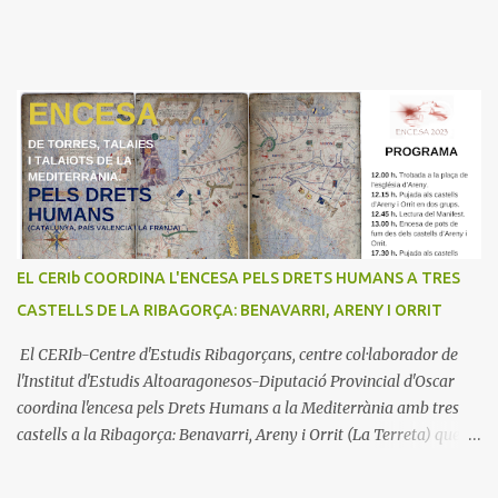
EL CERIb COORDINA L'ENCESA PELS DRETS HUMANS A TRES
CASTELLS DE LA RIBAGORÇA: BENAVARRI, ARENY I ORRIT
El CERIb-Centre d'Estudis Ribagorçans, centre col·laborador de
l'Institut d'Estudis Altoaragonesos-Diputació Provincial d'Oscar
coordina l'encesa pels Drets Humans a la Mediterrània amb tres
castells a la Ribagorça: Benavarri, Areny i Orrit (La Terreta) que
promou el Consell Insular de Mallorca i l'Institut Ramon
Muntaner. L'Encesa d'aquest any compta amb l'organització dels