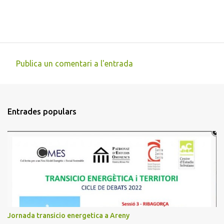
Publica un comentari a l'entrada
C
o
m
Entrades populars
e
n
t
a
r
i
s
Jornada transicio energetica a Areny