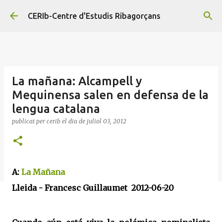
Salta al contingut principal
CERIb-Centre d'Estudis Ribagorçans
La mañana: Alcampell y
Mequinensa salen en defensa de la
lengua catalana
publicat per
cerib
el dia
de juliol 03, 2012
A:
La Mañana
Lleida - Francesc Guillaumet
2012-06-20