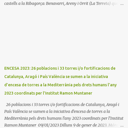
castells a la Ribagorça: Benavarri, Areny i Orrit (La Terreta) que
promou el Consell Insular de Mallorca i l'Institut Ramon
Muntaner. L'Encesa d'aquest any compta amb l'organització dels
dues associacions locals: Associació Cultural d'Areny i Associació
Cultural de la Terreta i tres ajuntaments: Areny, Benavarri i
Tremp L'acció del proper dissabte començarà a Benavarri a Areny
a les 12 i l'encesa de les tres torres: Benavarri, Areny i Orrit serà cap
a les 13 hores. Per tarde, Benavarri acollirà un concert del Grup
PerCorda a les 17:30 i els actes d'Areny i Orrit començaràn a les
18:00
ENCESA 2023: 26 poblacions i 33 torres i/o fortificacions de
Catalunya, Aragó i País València se sumen a la iniciativa
d’encesa de torres a la Mediterrània pels drets humans l’any
2023 coordinats per l’Institut Ramon Muntaner
26 poblacions i 33 torres i/o fortificacions de Catalunya, Aragó i
País València se sumen a la iniciativa d’encesa de torres a la
Mediterrània pels drets humans l’any 2023 coordinats per l’Institut
Ramon Muntaner 09/01/2023 Dilluns 9 de gener de 2023. Móra la