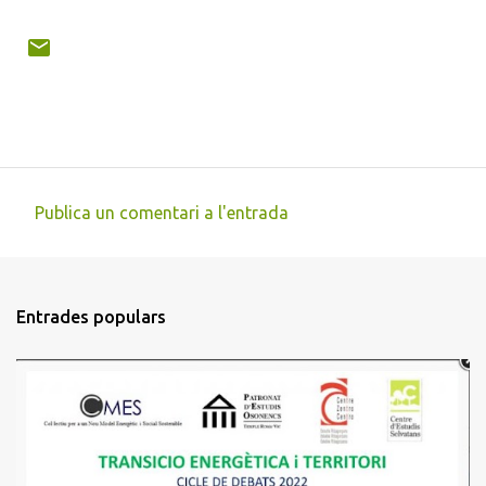
Publica un comentari a l'entrada
C
o
m
Entrades populars
e
n
t
a
r
i