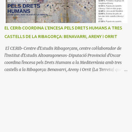
EL CERIb COORDINA L'ENCESA PELS DRETS HUMANS A TRES
CASTELLS DE LA RIBAGORÇA: BENAVARRI, ARENY I ORRIT
El CERIb-Centre d'Estudis Ribagorçans, centre col·laborador de
l'Institut d'Estudis Altoaragonesos-Diputació Provincial d'Oscar
coordina l'encesa pels Drets Humans a la Mediterrània amb tres
castells a la Ribagorça: Benavarri, Areny i Orrit (La Terreta) que
promou el Consell Insular de Mallorca i l'Institut Ramon
Muntaner. L'Encesa d'aquest any compta amb l'organització dels
dues associacions locals: Associació Cultural d'Areny i Associació
Cultural de la Terreta i tres ajuntaments: Areny, Benavarri i
Tremp L'acció del proper dissabte començarà a Benavarri a Areny
a les 12 i l'encesa de les tres torres: Benavarri, Areny i Orrit serà cap
a les 13 hores. Per tarde, Benavarri acollirà un concert del Grup
PerCorda a les 17:30 i els actes d'Areny i Orrit començaràn a les