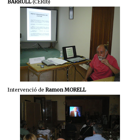
BARRULL
(CERIb)
Intervenció de
Ramon MORELL