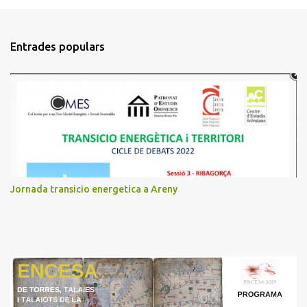
o
m
Entrades populars
e
n
t
a
r
i
s
Jornada transicio energetica a Areny