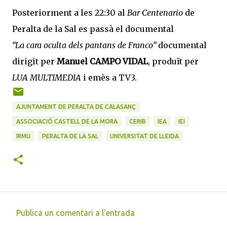
Posteriorment a les 22:30 al
Bar Centenario
de
Peralta de la Sal es passà el documental
“La cara oculta dels pantans de Franco”
documental
dirigit per
Manuel CAMPO VIDAL
, produït per
LUA MULTIMEDIA
i emès a TV3.
AJUNTAMENT DE PERALTA DE CALASANÇ
ASSOCIACIÓ CASTELL DE LA MORA
CERIB
IEA
IEI
IRMU
PERALTA DE LA SAL
UNIVERSITAT DE LLEIDA
Publica un comentari a l'entrada
C