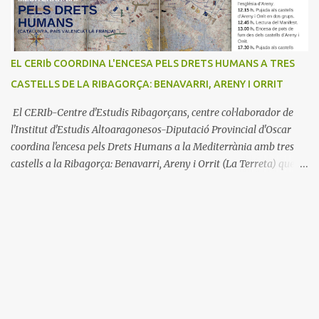
EL CERIb COORDINA L'ENCESA PELS DRETS HUMANS A TRES
CASTELLS DE LA RIBAGORÇA: BENAVARRI, ARENY I ORRIT
El CERIb-Centre d'Estudis Ribagorçans, centre col·laborador de
l'Institut d'Estudis Altoaragonesos-Diputació Provincial d'Oscar
coordina l'encesa pels Drets Humans a la Mediterrània amb tres
castells a la Ribagorça: Benavarri, Areny i Orrit (La Terreta) que
promou el Consell Insular de Mallorca i l'Institut Ramon
Muntaner. L'Encesa d'aquest any compta amb l'organització dels
dues associacions locals: Associació Cultural d'Areny i Associació
Cultural de la Terreta i tres ajuntaments: Areny, Benavarri i
Tremp L'acció del proper dissabte començarà a Benavarri a Areny
a les 12 i l'encesa de les tres torres: Benavarri, Areny i Orrit serà cap
a les 13 hores. Per tarde, Benavarri acollirà un concert del Grup
PerCorda a les 17:30 i els actes d'Areny i Orrit començaràn a les
18:00