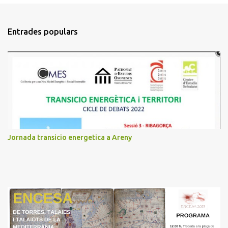
o
m
Entrades populars
e
n
t
a
r
i
s
Jornada transicio energetica a Areny