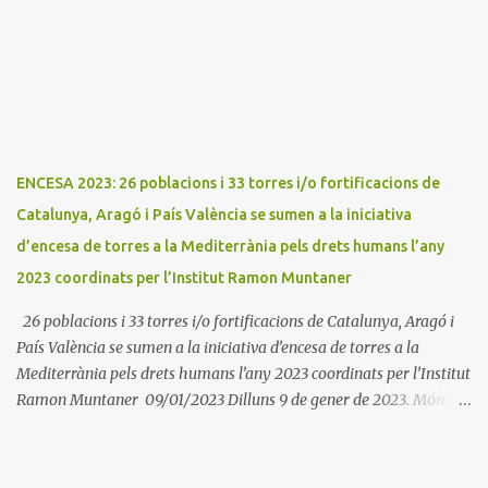
dues associacions locals: Associació Cultural d'Areny i Associació
Cultural de la Terreta i tres ajuntaments: Areny, Benavarri i
Tremp L'acció del proper dissabte començarà a Benavarri a Areny
a les 12 i l'encesa de les tres torres: Benavarri, Areny i Orrit serà cap
a les 13 hores. Per tarde, Benavarri acollirà un concert del Grup
PerCorda a les 17:30 i els actes d'Areny i Orrit començaràn a les
18:00
ENCESA 2023: 26 poblacions i 33 torres i/o fortificacions de
Catalunya, Aragó i País València se sumen a la iniciativa
d’encesa de torres a la Mediterrània pels drets humans l’any
2023 coordinats per l’Institut Ramon Muntaner
26 poblacions i 33 torres i/o fortificacions de Catalunya, Aragó i
País València se sumen a la iniciativa d’encesa de torres a la
Mediterrània pels drets humans l’any 2023 coordinats per l’Institut
Ramon Muntaner 09/01/2023 Dilluns 9 de gener de 2023. Móra la
Nova. L'Institut Ramon Muntaner (IRMU) en cooperació amb
diverses entitats i corporacions municipals i amb el suport del Fons
Català de Cooperació, el Consell Comarcal del Maresme, la