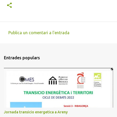
Publica un comentari a l'entrada
C
o
m
Entrades populars
e
n
t
a
r
i
s
Jornada transicio energetica a Areny