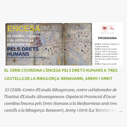
EL CERIb COORDINA L'ENCESA PELS DRETS HUMANS A TRES
CASTELLS DE LA RIBAGORÇA: BENAVARRI, ARENY I ORRIT
El CERIb-Centre d'Estudis Ribagorçans, centre col·laborador de
l'Institut d'Estudis Altoaragonesos-Diputació Provincial d'Oscar
coordina l'encesa pels Drets Humans a la Mediterrània amb tres
castells a la Ribagorça: Benavarri, Areny i Orrit (La Terreta) que
promou el Consell Insular de Mallorca i l'Institut Ramon
Muntaner. L'Encesa d'aquest any compta amb l'organització dels