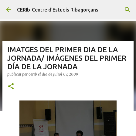
Salta al contingut principal
CERIb-Centre d'Estudis Ribagorçans
IMATGES DEL PRIMER DIA DE LA
JORNADA/ IMÁGENES DEL PRIMER
DÍA DE LA JORNADA
publicat per
cerib
el dia
de juliol 07, 2009