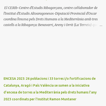
El CERIb-Centre d'Estudis Ribagorçans, centre col·laborador de
l'Institut d'Estudis Altoaragonesos-Diputació Provincial d'Oscar
coordina l'encesa pels Drets Humans a la Mediterrània amb tres
castells a la Ribagorça: Benavarri, Areny i Orrit (La Terreta) que
promou el Consell Insular de Mallorca i l'Institut Ramon
Muntaner. L'Encesa d'aquest any compta amb l'organització dels
dues associacions locals: Associació Cultural d'Areny i Associació
Cultural de la Terreta i tres ajuntaments: Areny, Benavarri i
Tremp L'acció del proper dissabte començarà a Benavarri a Areny
a les 12 i l'encesa de les tres torres: Benavarri, Areny i Orrit serà cap
a les 13 hores. Per tarde, Benavarri acollirà un concert del Grup
PerCorda a les 17:30 i els actes d'Areny i Orrit començaràn a les
18:00
ENCESA 2023: 26 poblacions i 33 torres i/o fortificacions de
Catalunya, Aragó i País València se sumen a la iniciativa
d’encesa de torres a la Mediterrània pels drets humans l’any
2023 coordinats per l’Institut Ramon Muntaner