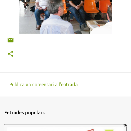
Publica un comentari a l'entrada
C
o
m
Entrades populars
e
n