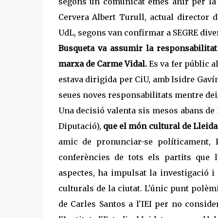
segons un comunicat emès ahir per la c
Cervera Albert Turull, actual director
UdL, segons van confirmar a SEGRE diver
Busqueta va assumir la responsabilitat 
marxa de Carme Vidal.
Es va fer públic 
estava dirigida per CiU, amb Isidre Gav
seues noves responsabilitats mentre deix
Una decisió valenta sis mesos abans de l
Diputació),
que el món cultural de Lleid
amic de pronunciar-se políticament,
conferències de tots els partits que l
aspectes, ha impulsat la investigació i
culturals de la ciutat. L'únic punt polè
de Carles Santos a l'IEI per no conside