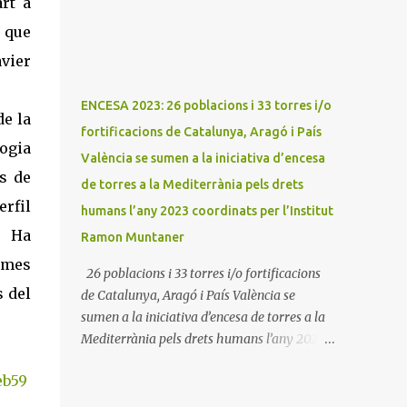
art a
L'Encesa d'aquest any compta amb
l'organització dels dues associacions locals:
 que
Associació Cultural d'Areny i Associació
avier
Cultural de la Terreta i tres ajuntaments:
Areny, Benavarri i Tremp L'acció del proper
ENCESA 2023: 26 poblacions i 33 torres i/o
dissabte començarà a Benavarri a Areny a
de la
fortificacions de Catalunya, Aragó i País
les 12 i l'encesa de les tres torres: Benavarri,
ogia
València se sumen a la iniciativa d’encesa
Areny i Orrit serà cap a les 13 hores. Per
s de
tarde, Benavarri acollirà un concert del Grup
de torres a la Mediterrània pels drets
PerCorda a les 17:30 i els actes d'Areny i Orrit
erfil
humans l’any 2023 coordinats per l’Institut
començaràn a les 18:00
. Ha
Ramon Muntaner
emes
26 poblacions i 33 torres i/o fortificacions
s del
de Catalunya, Aragó i País València se
sumen a la iniciativa d’encesa de torres a la
Mediterrània pels drets humans l’any 2023
coordinats per l’Institut Ramon Muntaner
eb59
09/01/2023 Dilluns 9 de gener de 2023. Móra
la Nova. L'Institut Ramon Muntaner (IRMU)