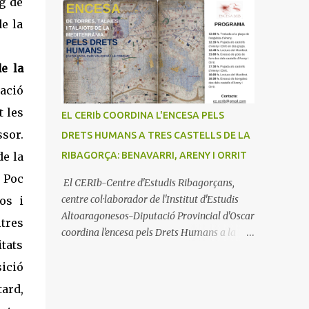
g de
e la
de la
ració
t les
EL CERIb COORDINA L'ENCESA PELS
ssor.
DRETS HUMANS A TRES CASTELLS DE LA
de la
RIBAGORÇA: BENAVARRI, ARENY I ORRIT
. Poc
El CERIb-Centre d'Estudis Ribagorçans,
centre col·laborador de l'Institut d'Estudis
os i
Altoaragonesos-Diputació Provincial d'Oscar
tres
coordina l'encesa pels Drets Humans a la
itats
Mediterrània amb tres castells a la
Ribagorça: Benavarri, Areny i Orrit (La
sició
Terreta) que promou el Consell Insular de
tard,
Mallorca i l'Institut Ramon Muntaner.