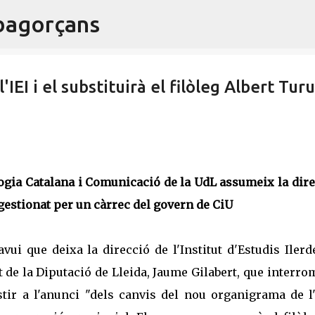
ibagorçans
Salta al contingut principal
IEI i el substituirà el filòleg Albert Turu
ogia Catalana i Comunicació de la UdL assumeix la dir
 gestionat per un càrrec del govern de CiU
vui que deixa la direcció de l'Institut d'Estudis Iler
nt de la Diputació de Lleida, Jaume Gilabert, que interr
tir a l'anunci "dels canvis del nou organigrama de l'