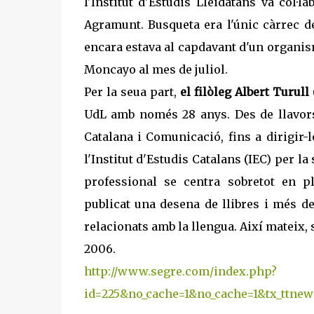
l'Institut d'Estudis Lleidatans va col·
Agramunt. Busqueta era l'únic càrrec d
encara estava al capdavant d'un organism
Moncayo al mes de juliol.
Per la seua part,
el filòleg
Albert Turull
UdL amb només 28 anys. Des de llavors,
Catalana i Comunicació, fins a dirigir
l'Institut d'Estudis Catalans (IEC) per la
professional se centra sobretot en pla
publicat una desena de llibres i més d
relacionats amb la llengua. Així mateix
2006.
http://www.segre.com/index.php?
id=225&no_cache=1&no_cache=1&tx_ttnew