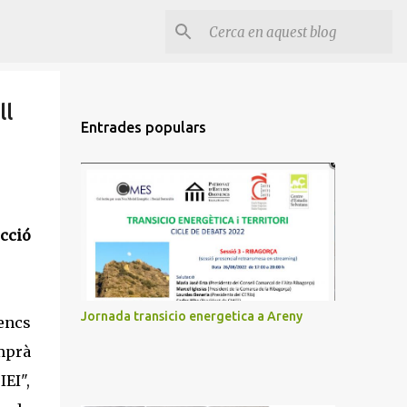
ll
Entrades populars
ecció
Jornada transicio energetica a Areny
dencs
omprà
IEI",