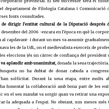
orporació provincial. El seu successor serà el filòle
 del departament de Filologia Catalana i Comunicació d
ses fonts consultades.
de dirigir l'entitat cultural de la Diputació després 
al desembre del 2006 -encara en l'època en què la corpo
ín al capdavant- i durant un mes va assumir gradualmen
ava les de la UdL, on el medievalista exerceix de profe
es eleccions (és un càrrec de confiança del president 
a va aplaudir amb unanimitat,
donada la seua trajectòria
 Busqueta no ha dubtat de donar cabuda a congress
'han sol·licitat. Durant la seua etapa, entre molts al
 ha fomentat la col·laboració amb bona part de les ent
mic en el seu mandat va sorgir quan va retirar una expo
rar-la adequada a l'espai. No obstant, uns mesos més 