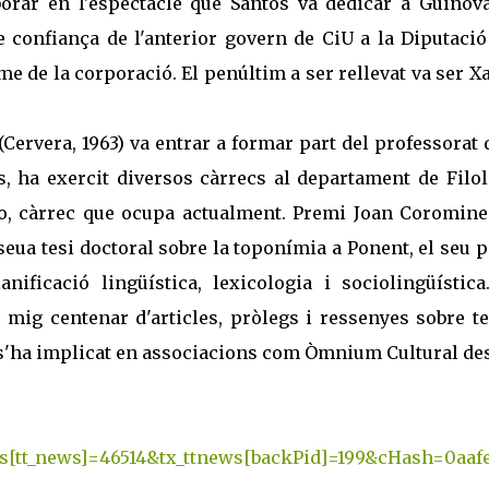
laborar en l'espectacle que Santos va dedicar a Guinov
e confiança de l'anterior govern de CiU a la Diputació
e de la corporació. El penúltim a ser rellevat va ser X
(Cervera, 1963) va entrar a formar part del professorat 
 ha exercit diversos càrrecs al departament de Filol
-lo, càrrec que ocupa actualment. Premi Joan Coromine
 seua tesi doctoral sobre la toponímia a Ponent, el seu p
nificació lingüística, lexicologia i sociolingüística
e mig centenar d'articles, pròlegs i ressenyes sobre t
, s'ha implicat en associacions com Òmnium Cultural de
s[tt_news]=46514&tx_ttnews[backPid]=199&cHash=0aaf