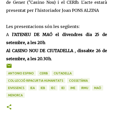
de Gener ("Casino Nou) i el CERIb. L'acte estarà
presentat per l'historiador Joan PONS ALZINA
Les presentacions són les següents:
A
l’ATENEU DE MAÓ el divendres dia 25 de
setembre, a les 20h
Al CASINO NOU DE CIUTADELLA , dissabte 26 de
setembre, a les 20.30h
.
ANTONIO ESPINO
CERIB
CIUTADELLA
COL·LECCIÓ RIPACURTIA HUMANITATS
COSSETÀNIA
EIVISSENCS
IEA
IEB
IEC
IEI
IME
IRMU
MAÓ
MENORCA