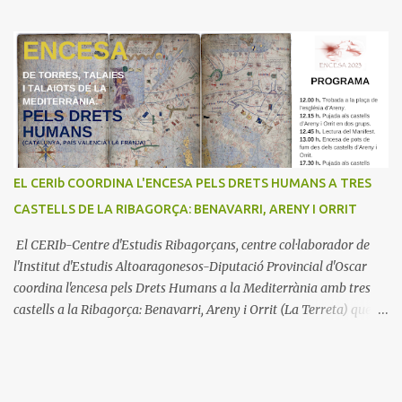
EL CERIb COORDINA L'ENCESA PELS DRETS HUMANS A TRES
CASTELLS DE LA RIBAGORÇA: BENAVARRI, ARENY I ORRIT
El CERIb-Centre d'Estudis Ribagorçans, centre col·laborador de
l'Institut d'Estudis Altoaragonesos-Diputació Provincial d'Oscar
coordina l'encesa pels Drets Humans a la Mediterrània amb tres
castells a la Ribagorça: Benavarri, Areny i Orrit (La Terreta) que
promou el Consell Insular de Mallorca i l'Institut Ramon
Muntaner. L'Encesa d'aquest any compta amb l'organització dels
dues associacions locals: Associació Cultural d'Areny i Associació
Cultural de la Terreta i tres ajuntaments: Areny, Benavarri i