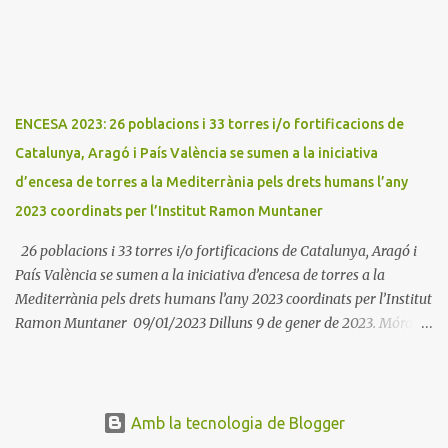
Tremp L'acció del proper dissabte començarà a Benavarri a Areny
a les 12 i l'encesa de les tres torres: Benavarri, Areny i Orrit serà cap
a les 13 hores. Per tarde, Benavarri acollirà un concert del Grup
PerCorda a les 17:30 i els actes d'Areny i Orrit començaràn a les
18:00
ENCESA 2023: 26 poblacions i 33 torres i/o fortificacions de
Catalunya, Aragó i País València se sumen a la iniciativa
d’encesa de torres a la Mediterrània pels drets humans l’any
2023 coordinats per l’Institut Ramon Muntaner
26 poblacions i 33 torres i/o fortificacions de Catalunya, Aragó i
País València se sumen a la iniciativa d’encesa de torres a la
Mediterrània pels drets humans l’any 2023 coordinats per l’Institut
Ramon Muntaner 09/01/2023 Dilluns 9 de gener de 2023. Móra la
Nova. L'Institut Ramon Muntaner (IRMU) en cooperació amb
diverses entitats i corporacions municipals i amb el suport del Fons
Català de Cooperació, el Consell Comarcal del Maresme, la
Federació d'Instituts d'Estudis del País Valencià, el Museu Marítim
Amb la tecnologia de Blogger
de Barcelona, i el Grup d'Estudis Històrics de la Mediterrània