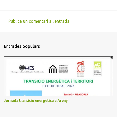
Publica un comentari a l'entrada
C
o
m
Entrades populars
e
n
t
a
r
i
s
Jornada transicio energetica a Areny