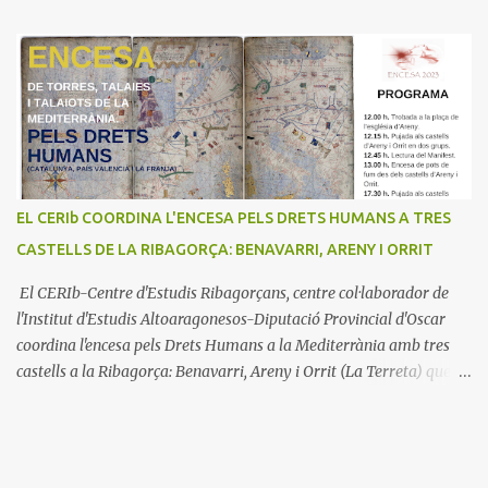
EL CERIb COORDINA L'ENCESA PELS DRETS HUMANS A TRES
CASTELLS DE LA RIBAGORÇA: BENAVARRI, ARENY I ORRIT
El CERIb-Centre d'Estudis Ribagorçans, centre col·laborador de
l'Institut d'Estudis Altoaragonesos-Diputació Provincial d'Oscar
coordina l'encesa pels Drets Humans a la Mediterrània amb tres
castells a la Ribagorça: Benavarri, Areny i Orrit (La Terreta) que
promou el Consell Insular de Mallorca i l'Institut Ramon
Muntaner. L'Encesa d'aquest any compta amb l'organització dels
dues associacions locals: Associació Cultural d'Areny i Associació
Cultural de la Terreta i tres ajuntaments: Areny, Benavarri i