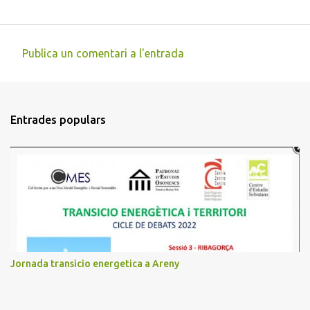
Publica un comentari a l'entrada
C
o
m
Entrades populars
e
n
t
a
r
i
s
Jornada transicio energetica a Areny