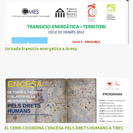
t
a
r
i
s
Jornada transicio energetica a Areny
EL CERIb COORDINA L'ENCESA PELS DRETS HUMANS A TRES