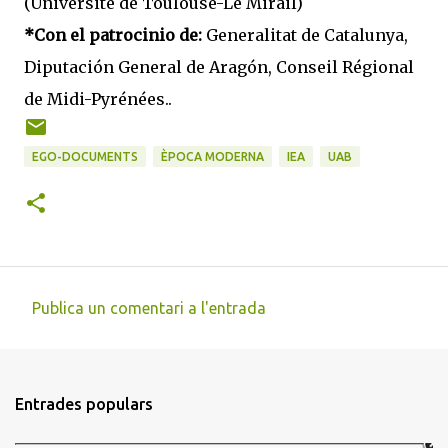
(Université de Toulouse-Le Mirail)
*Con el patrocinio de:
Generalitat de Catalunya,
Diputación General de Aragón, Conseil Régional
de Midi-Pyrénées..
EGO-DOCUMENTS
ÈPOCA MODERNA
IEA
UAB
Publica un comentari a l'entrada
C
o
m
Entrades populars
e
n