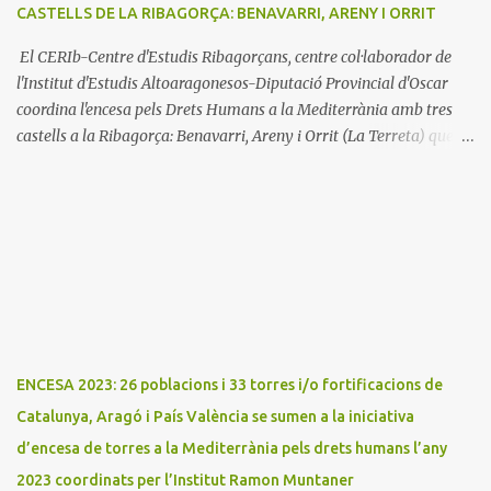
CASTELLS DE LA RIBAGORÇA: BENAVARRI, ARENY I ORRIT
El CERIb-Centre d'Estudis Ribagorçans, centre col·laborador de
l'Institut d'Estudis Altoaragonesos-Diputació Provincial d'Oscar
coordina l'encesa pels Drets Humans a la Mediterrània amb tres
castells a la Ribagorça: Benavarri, Areny i Orrit (La Terreta) que
promou el Consell Insular de Mallorca i l'Institut Ramon
Muntaner. L'Encesa d'aquest any compta amb l'organització dels
dues associacions locals: Associació Cultural d'Areny i Associació
Cultural de la Terreta i tres ajuntaments: Areny, Benavarri i
Tremp L'acció del proper dissabte començarà a Benavarri a Areny
a les 12 i l'encesa de les tres torres: Benavarri, Areny i Orrit serà cap
a les 13 hores. Per tarde, Benavarri acollirà un concert del Grup
PerCorda a les 17:30 i els actes d'Areny i Orrit començaràn a les
18:00
ENCESA 2023: 26 poblacions i 33 torres i/o fortificacions de
Catalunya, Aragó i País València se sumen a la iniciativa
d’encesa de torres a la Mediterrània pels drets humans l’any
2023 coordinats per l’Institut Ramon Muntaner