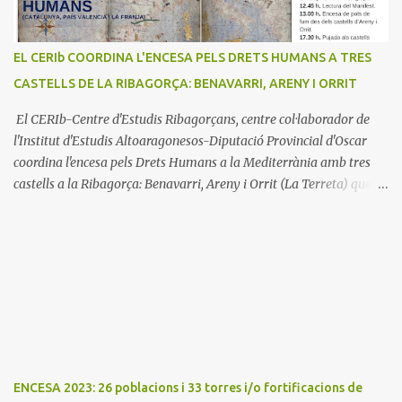
EL CERIb COORDINA L'ENCESA PELS DRETS HUMANS A TRES
CASTELLS DE LA RIBAGORÇA: BENAVARRI, ARENY I ORRIT
El CERIb-Centre d'Estudis Ribagorçans, centre col·laborador de
l'Institut d'Estudis Altoaragonesos-Diputació Provincial d'Oscar
coordina l'encesa pels Drets Humans a la Mediterrània amb tres
castells a la Ribagorça: Benavarri, Areny i Orrit (La Terreta) que
promou el Consell Insular de Mallorca i l'Institut Ramon
Muntaner. L'Encesa d'aquest any compta amb l'organització dels
dues associacions locals: Associació Cultural d'Areny i Associació
Cultural de la Terreta i tres ajuntaments: Areny, Benavarri i
Tremp L'acció del proper dissabte començarà a Benavarri a Areny
a les 12 i l'encesa de les tres torres: Benavarri, Areny i Orrit serà cap
a les 13 hores. Per tarde, Benavarri acollirà un concert del Grup
PerCorda a les 17:30 i els actes d'Areny i Orrit començaràn a les
18:00
ENCESA 2023: 26 poblacions i 33 torres i/o fortificacions de