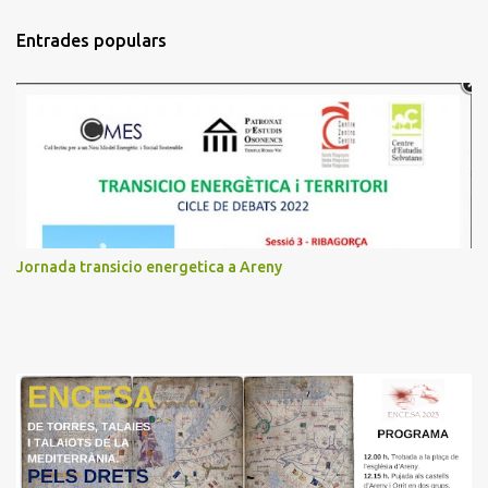
m
Entrades populars
e
n
t
a
r
i
s
Jornada transicio energetica a Areny