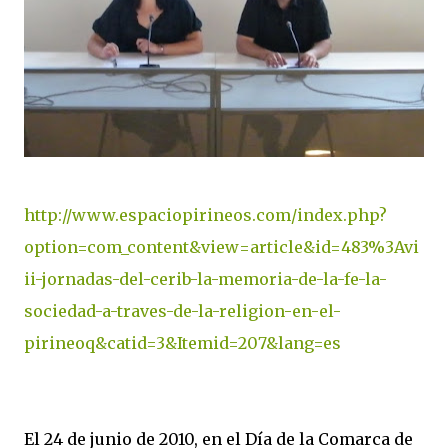
http://www.espaciopirineos.com/index.php?
option=com_content&view=article&id=483%3Avi
ii-jornadas-del-cerib-la-memoria-de-la-fe-la-
sociedad-a-traves-de-la-religion-en-el-
pirineoq&catid=3&Itemid=207&lang=es
El 24 de junio de 2010, en el Día de la Comarca de