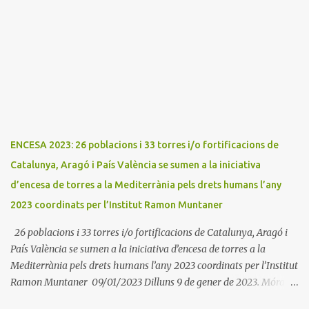
promou el Consell Insular de Mallorca i l'Institut Ramon
Muntaner. L'Encesa d'aquest any compta amb l'organització dels
dues associacions locals: Associació Cultural d'Areny i Associació
Cultural de la Terreta i tres ajuntaments: Areny, Benavarri i
Tremp L'acció del proper dissabte començarà a Benavarri a Areny
a les 12 i l'encesa de les tres torres: Benavarri, Areny i Orrit serà cap
a les 13 hores. Per tarde, Benavarri acollirà un concert del Grup
PerCorda a les 17:30 i els actes d'Areny i Orrit començaràn a les
18:00
ENCESA 2023: 26 poblacions i 33 torres i/o fortificacions de
Catalunya, Aragó i País València se sumen a la iniciativa
d’encesa de torres a la Mediterrània pels drets humans l’any
2023 coordinats per l’Institut Ramon Muntaner
26 poblacions i 33 torres i/o fortificacions de Catalunya, Aragó i
País València se sumen a la iniciativa d’encesa de torres a la
Mediterrània pels drets humans l’any 2023 coordinats per l’Institut
Ramon Muntaner 09/01/2023 Dilluns 9 de gener de 2023. Móra la
Nova. L'Institut Ramon Muntaner (IRMU) en cooperació amb