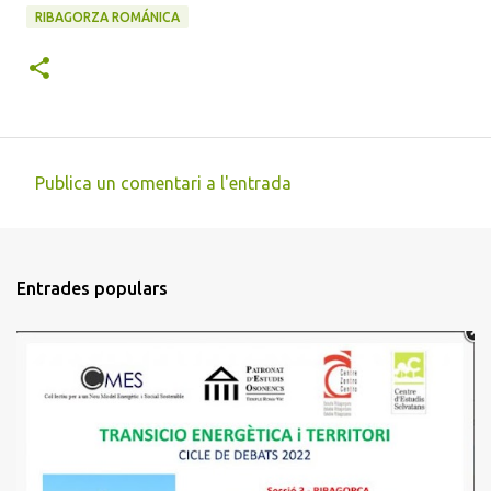
RIBAGORZA ROMÁNICA
Publica un comentari a l'entrada
C
o
m
Entrades populars
e
n
t
a
r
i
s