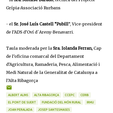
Grípia-Associació Rurbans
- el
Sr. José Luís Castell “Pubill
”, Vice-president
de l’ADS d’Oví d´Areny-Benavarri.
Taula moderada per la
Sra. Iolanda Ferran,
Cap
de l’oficina comarcal del Departament
d’Agricultura, Ramaderia, Pesca, Alimentació i
Medi Natural de la Generalitat de Catalunya a
l’Alta Ribagorça
ALBERT ALINS
ALTA RIBAGORÇA
CCEPC
CERIB
EL PONT DE SUERT
FUNDACIÓ DEL MÓN RURAL
IRMU
JOAN PERALADA
JOSEP SANTESMASES