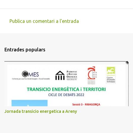
Publica un comentari a l'entrada
C
o
m
Entrades populars
e
n
t
a
r
i
s
Jornada transicio energetica a Areny