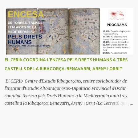
EL CERIb COORDINA L'ENCESA PELS DRETS HUMANS A TRES
CASTELLS DE LA RIBAGORÇA: BENAVARRI, ARENY I ORRIT
El CERIb-Centre d'Estudis Ribagorçans, centre col·laborador de
l'Institut d'Estudis Altoaragonesos-Diputació Provincial d'Oscar
coordina l'encesa pels Drets Humans a la Mediterrània amb tres
castells a la Ribagorça: Benavarri, Areny i Orrit (La Terreta) que
promou el Consell Insular de Mallorca i l'Institut Ramon
Muntaner. L'Encesa d'aquest any compta amb l'organització dels
dues associacions locals: Associació Cultural d'Areny i Associació
Cultural de la Terreta i tres ajuntaments: Areny, Benavarri i