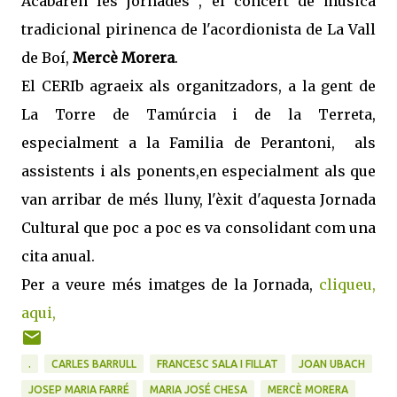
Acabaren les jornades , el concert de música
tradicional pirinenca de l'acordionista de La Vall
de Boí,
Mercè Morera
.
El CERIb agraeix als organitzadors, a la gent de
La Torre de Tamúrcia i de la Terreta,
especialment a la Familia de Perantoni, als
assistents i als ponents,en especialment als que
van arribar de més lluny, l'èxit d'aquesta Jornada
Cultural que poc a poc es va consolidant com una
cita anual.
Per a veure més imatges de la Jornada,
cliqueu,
aqui,
.
CARLES BARRULL
FRANCESC SALA I FILLAT
JOAN UBACH
JOSEP MARIA FARRÉ
MARIA JOSÉ CHESA
MERCÈ MORERA