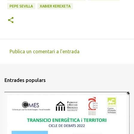
PEPE SEVILLA
XABIER KEREXETA
Publica un comentari a l'entrada
C
o
m
Entrades populars
e
n
t
a
r
i
s