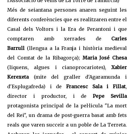
l'Associació de Veïns de La Torre de Tamúrcia)
Més de seiantana persones anaren seguint les
diferents conferències que es realitzaren entre el
Casal dels Voltors i la Era de Perantoni i que
comptaren amb xerrades de
Carles
Barrull
(llengua a la Franja i història medieval
del Comtat de la Ribagorça);
Maria José Chesa
(liquens, algues i cianoprocariotes),
Xabier
Kerexeta
(mite del graller d'Agaramunda i
d'Esplugafreda) i de
Francesc Sala i Fillat
,
director i productor, i de
Pepe Sevilla
protagonista principal de la pel·licula "La mort
del Rei", un drama de post-guerra basat amb fets
reals que varen succeir a un poble de La Terreta.