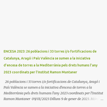
promou el Consell Insular de Mallorca i l'Institut Ramon
Muntaner. L'Encesa d'aquest any compta amb l'organització dels
dues associacions locals: Associació Cultural d'Areny i Associació
Cultural de la Terreta i tres ajuntaments: Areny, Benavarri i
Tremp L'acció del proper dissabte començarà a Benavarri a Areny
a les 12 i l'encesa de les tres torres: Benavarri, Areny i Orrit serà cap
a les 13 hores. Per tarde, Benavarri acollirà un concert del Grup
PerCorda a les 17:30 i els actes d'Areny i Orrit començaràn a les
18:00
ENCESA 2023: 26 poblacions i 33 torres i/o fortificacions de
Catalunya, Aragó i País València se sumen a la iniciativa
d’encesa de torres a la Mediterrània pels drets humans l’any
2023 coordinats per l’Institut Ramon Muntaner
26 poblacions i 33 torres i/o fortificacions de Catalunya, Aragó i
País València se sumen a la iniciativa d’encesa de torres a la
Mediterrània pels drets humans l’any 2023 coordinats per l’Institut
Ramon Muntaner 09/01/2023 Dilluns 9 de gener de 2023. Móra la
Nova. L'Institut Ramon Muntaner (IRMU) en cooperació amb