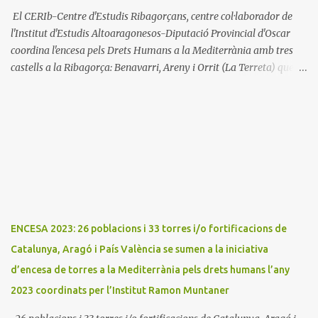
El CERIb-Centre d'Estudis Ribagorçans, centre col·laborador de
l'Institut d'Estudis Altoaragonesos-Diputació Provincial d'Oscar
coordina l'encesa pels Drets Humans a la Mediterrània amb tres
castells a la Ribagorça: Benavarri, Areny i Orrit (La Terreta) que
promou el Consell Insular de Mallorca i l'Institut Ramon
Muntaner. L'Encesa d'aquest any compta amb l'organització dels
dues associacions locals: Associació Cultural d'Areny i Associació
Cultural de la Terreta i tres ajuntaments: Areny, Benavarri i
Tremp L'acció del proper dissabte començarà a Benavarri a Areny
a les 12 i l'encesa de les tres torres: Benavarri, Areny i Orrit serà cap
a les 13 hores. Per tarde, Benavarri acollirà un concert del Grup
PerCorda a les 17:30 i els actes d'Areny i Orrit començaràn a les
18:00
ENCESA 2023: 26 poblacions i 33 torres i/o fortificacions de
Catalunya, Aragó i País València se sumen a la iniciativa
d’encesa de torres a la Mediterrània pels drets humans l’any
2023 coordinats per l’Institut Ramon Muntaner