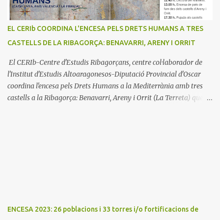
EL CERIb COORDINA L'ENCESA PELS DRETS HUMANS A TRES
CASTELLS DE LA RIBAGORÇA: BENAVARRI, ARENY I ORRIT
El CERIb-Centre d'Estudis Ribagorçans, centre col·laborador de
l'Institut d'Estudis Altoaragonesos-Diputació Provincial d'Oscar
coordina l'encesa pels Drets Humans a la Mediterrània amb tres
castells a la Ribagorça: Benavarri, Areny i Orrit (La Terreta) que
promou el Consell Insular de Mallorca i l'Institut Ramon
Muntaner. L'Encesa d'aquest any compta amb l'organització dels
dues associacions locals: Associació Cultural d'Areny i Associació
Cultural de la Terreta i tres ajuntaments: Areny, Benavarri i
Tremp L'acció del proper dissabte començarà a Benavarri a Areny
a les 12 i l'encesa de les tres torres: Benavarri, Areny i Orrit serà cap
a les 13 hores. Per tarde, Benavarri acollirà un concert del Grup
PerCorda a les 17:30 i els actes d'Areny i Orrit començaràn a les
18:00
ENCESA 2023: 26 poblacions i 33 torres i/o fortificacions de