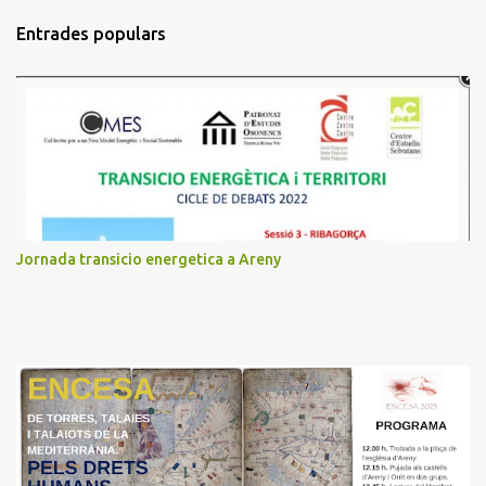
m
Entrades populars
e
n
t
a
r
i
s
Jornada transicio energetica a Areny