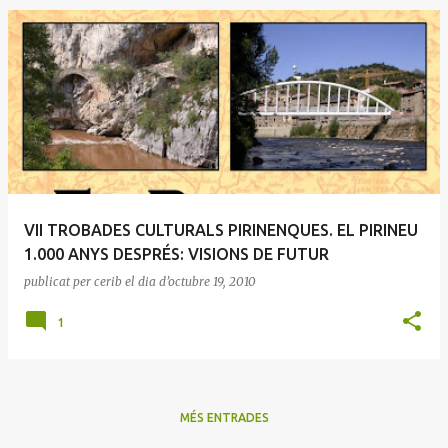
E
n
t
r
a
d
e
VII TROBADES CULTURALS PIRINENQUES. EL PIRINEU
s
1.000 ANYS DESPRÉS: VISIONS DE FUTUR
publicat per
cerib
el dia
d’octubre 19, 2010
1
MÉS ENTRADES