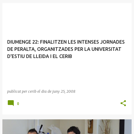
E
n
t
r
DIUMENGE 22: FINALITZEN LES INTENSES JORNADES
a
DE PERALTA, ORGANITZADES PER LA UNIVERSITAT
d
D'ESTIU DE LLEIDA I EL CERIB
e
s
publicat per
cerib
el dia
de juny 25, 2008
0