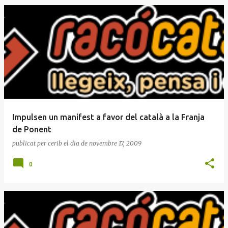
E
n
t
r
a
d
e
Impulsen un manifest a favor del català a la Franja
s
de Ponent
publicat per
cerib
el dia
de novembre 17, 2009
0