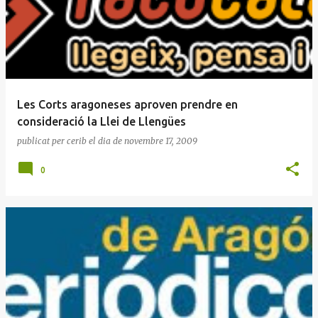
Les Corts aragoneses aproven prendre en
consideració la Llei de Llengües
publicat per
cerib
el dia
de novembre 17, 2009
0