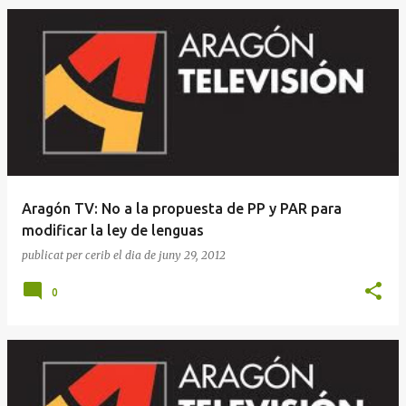
E
n
t
r
a
d
e
Aragón TV: No a la propuesta de PP y PAR para
s
modificar la ley de lenguas
publicat per
cerib
el dia
de juny 29, 2012
0