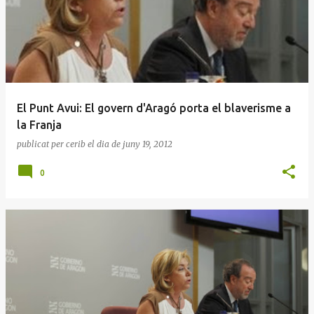
El Punt Avui: El govern d'Aragó porta el blaverisme a
la Franja
publicat per
cerib
el dia
de juny 19, 2012
0