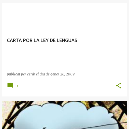
E
n
t
r
CARTA POR LA LEY DE LENGUAS
a
d
e
s
publicat per
cerib
el dia
de gener 26, 2009
1