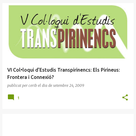
E
n
t
r
a
d
e
VI Col•loqui d’Estudis Transpirinencs: Els Pirineus:
s
Frontera i Connexió?
publicat per
cerib
el dia
de setembre 24, 2009
1