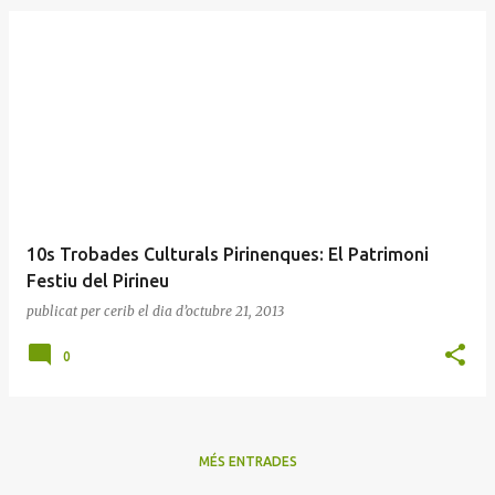
E
n
t
r
a
d
e
10s Trobades Culturals Pirinenques: El Patrimoni
s
Festiu del Pirineu
publicat per
cerib
el dia
d’octubre 21, 2013
0
MÉS ENTRADES