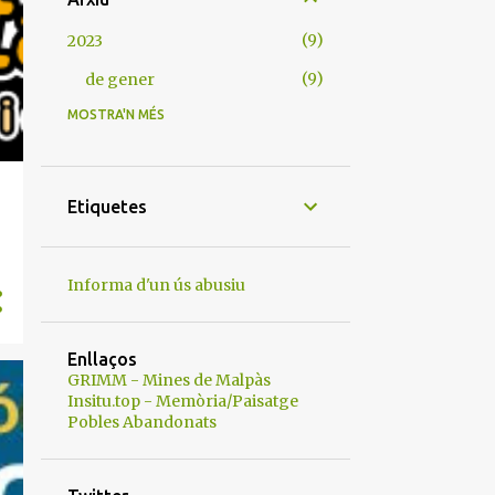
9
2023
9
de gener
MOSTRA'N MÉS
5
2020
2
de setembre
3
de juliol
Etiquetes
6
2019
2
d’octubre
Informa d'un ús abusiu
2
de juliol
1
de juny
Enllaços
GRIMM - Mines de Malpàs
1
d’abril
Insitu.top - Memòria/Paisatge
Pobles Abandonats
8
2018
4
de juliol