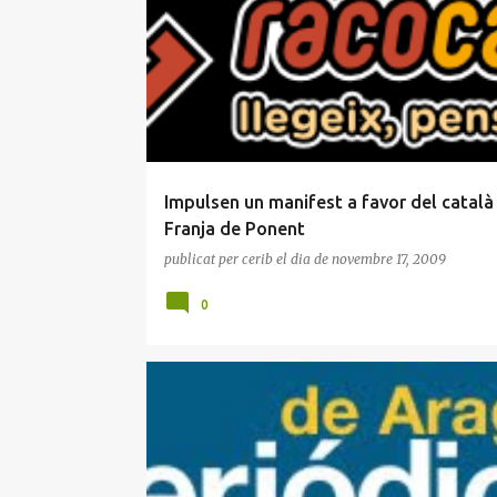
n
t
r
a
d
e
Impulsen un manifest a favor del català 
s
Franja de Ponent
publicat per
cerib
el dia
de novembre 17, 2009
0
IU
LLEI DE LLENGÜES