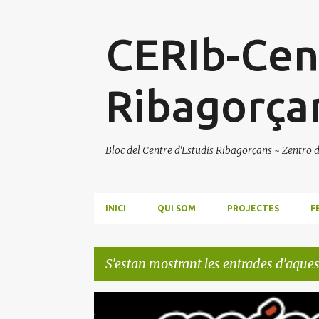
CERIb-Cent
Ribagorça
Bloc del Centre d'Estudis Ribagorçans ~ Zentro
INICI
QUI SOM
PROJECTES
F
S'estan mostrant les entrades d'aque
E
ARTUR QUINTANA
ASCUMA
CASAL JAUME I