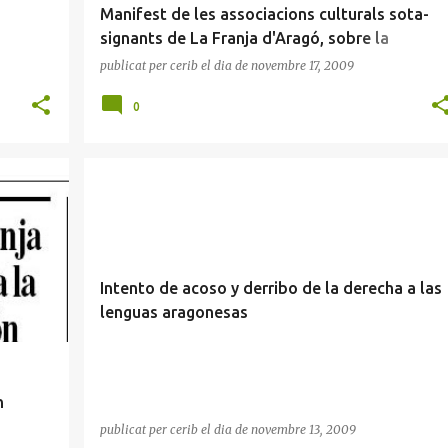
Manifest de les associacions culturals sota-
signants de La Franja d'Aragó, sobre la
proposició de Llei de Llengües
publicat per
cerib
el dia
de novembre 17, 2009
0
LA FRESNEDA
LLEI DE LLENGÜES
PSOE
Intento de acoso y derribo de la derecha a las
lenguas aragonesas
n
publicat per
cerib
el dia
de novembre 13, 2009