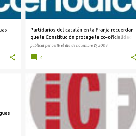
uas
Partidarios del catalán en la Franja recuerdan
que la Constitución protege la co-oficialidad
de las lenguas minoritarias
publicat per
cerib
el dia
de novembre 17, 2009
0
+
2
ASCUMA
CASAL JAUME I
CERIB
IEBC
INICIATIVA CULTURAL DE LA FRANJA
LLEI DE LLENGÜES
+
nguas