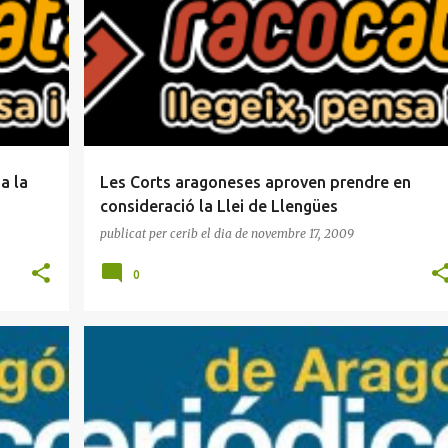
PSOE
a la
Les Corts aragoneses aproven prendre en
consideració la Llei de Llengües
publicat per
cerib
el dia
de novembre 17, 2009
0
ASCUMA
CASAL JAUME I
CERIB
IEBC
INICIATIVA CULTURAL DE LA FRANJA
LLEI DE LLENGÜES
+