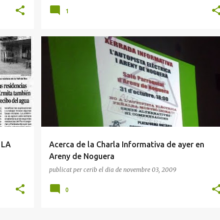
1
NA
ARENY DE NOGUERA
ISONA
LA TERRETA
MONTSÓ
+
PLATAFORMA
+
 LA
Acerca de la Charla Informativa de ayer en
Areny de Noguera
publicat per
cerib
el dia
de novembre 03, 2009
0