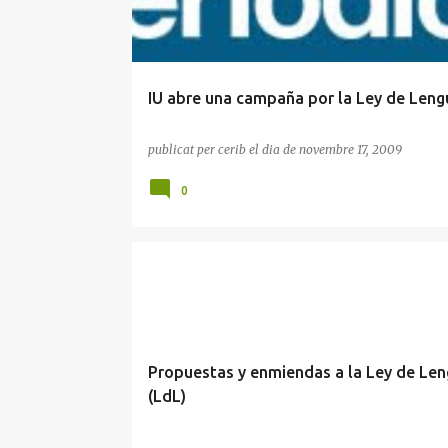
IU abre una campaña por la Ley de Leng
publicat per
cerib
el dia
de novembre 17, 2009
0
ASCUMA
CASAL JAUME I
CERIB
Propuestas y enmiendas a la Ley de Le
(LdL)