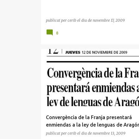
publicat per
cerib
el dia
de novembre 17, 2009
0
CDF. LLEI DE LLENGÜES
MARTA CANALES
Convergència de la Franja presentará
enmiendas a la ley de lenguas de Aragó
publicat per
cerib
el dia
de novembre 13, 2009