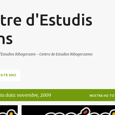
Salta al contingut principal
re d'Estudis
ns
 d'Estudios Ribagorzans ~ Centro de Estudios Ribagorzanos
ES-TE SOCI
sta data: novembre, 2009
MOSTRA-HO TO
+
1
CHA
CORTS
IU; PAR
LLEI DE LLENGÜES
PP
+