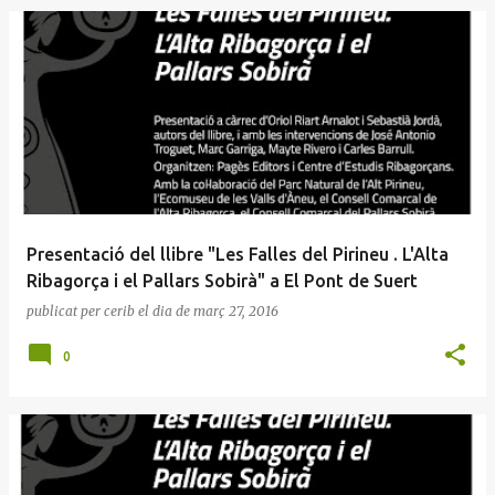
E
n
t
r
a
d
e
Presentació del llibre "Les Falles del Pirineu . L'Alta
s
Ribagorça i el Pallars Sobirà" a El Pont de Suert
publicat per
cerib
el dia
de març 27, 2016
0