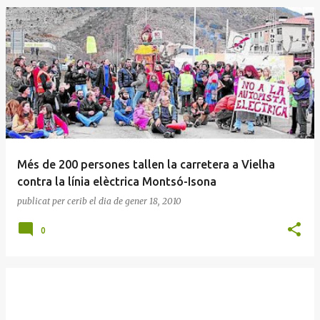
E
n
t
r
a
d
e
Més de 200 persones tallen la carretera a Vielha
s
contra la línia elèctrica Montsó-Isona
publicat per
cerib
el dia
de gener 18, 2010
0