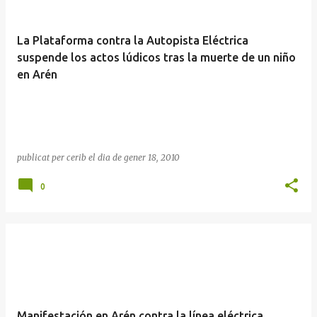
La Plataforma contra la Autopista Eléctrica
suspende los actos lúdicos tras la muerte de un niño
en Arén
publicat per
cerib
el dia
de gener 18, 2010
0
Manifestación en Arén contra la línea eléctrica